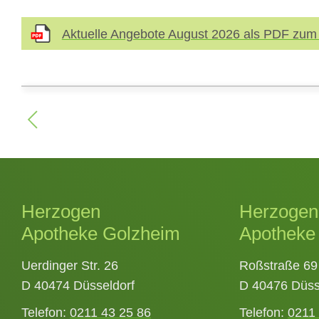
Aktuelle Angebote August 2026 als PDF zum
Herzogen
Herzogen
Apotheke Golzheim
Apotheke
Uerdinger Str. 26
Roßstraße 69
D 40474 Düsseldorf
D 40476 Düss
Telefon:
0211 43 25 86
Telefon:
0211