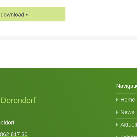
 download »
Navigati
 Derendorf
Home
News
eldorf
Aktuel
 862 817 30